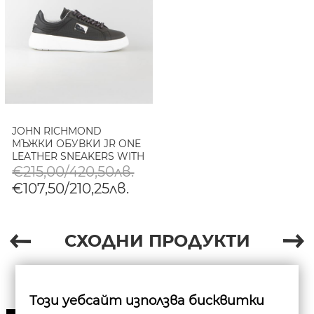
JOHN RICHMOND
МЪЖКИ ОБУВКИ JR ONE
LEATHER SNEAKERS WITH
MICROHOLES AND METAL
€215,00/420,50лв.
PLATE - ЧЕРНО
€107,50/210,25лв.
СХОДНИ ПРОДУКТИ
Този уебсайт използва бисквитки