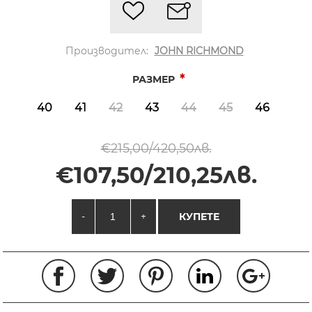
Производител:
JOHN RICHMOND
*
РАЗМЕР
40
41
42
43
44
45
46
€215,00/420,50лв.
€107,50/210,25лв.
-
+
КУПЕТЕ