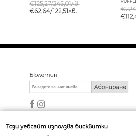
RUFFL
€125,27/245,01лв.
€224
€62,64/122,51лв.
€112,
Бюлетин
Абониране
Този уебсайт използва бисквитки