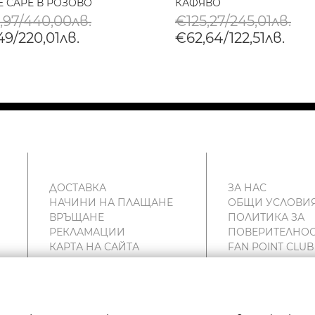
E CAPE В РОЗОВО
КАФЯВО
,97/440,00лв.
€125,27/245,01лв.
49/220,01лв.
€62,64/122,51лв.
ДОСТАВКА
ЗА НАС
НАЧИНИ НА ПЛАЩАНЕ
ОБЩИ УСЛОВИ
ВРЪЩАНЕ
ПОЛИТИКА ЗА
РЕКЛАМАЦИИ
ПОВЕРИТЕЛНОС
КАРТА НА САЙТА
FAN POINT CLUB
КОНТАКТИ
МАГАЗИНИ