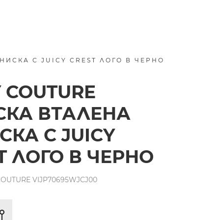
НИСКА С JUICY CREST ЛОГО В ЧЕРНО
Y COUTURE
КА ВТАЛЕНА
СКА С JUICY
T ЛОГО В ЧЕРНО
COUTURE VIJP70695WJCJ00