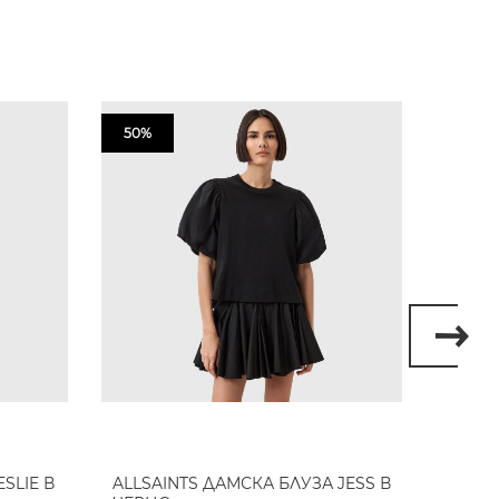
50%
50%
SLIE В
ALLSAINTS ДАМСКА БЛУЗА JESS В
ALLSA