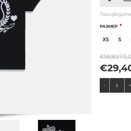
Производите
*
РАЗМЕР
XS
S
€58,80/115,
€29,40
-
+