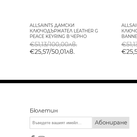
ALLSAINTS ДАМСКИ
ALLSA
КЛЮЧОДЪРЖАТЕЛ LEATHER G
КЛЮЧО
PEACE KEYRING В ЧЕРНО
BANNE
€51,13/100,00лв.
€51,1
€25,57/50,01лв.
€25,5
Бюлетин
Абониране