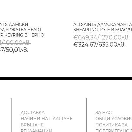
INTS ДАМСКИ
ALLSAINTS ДАМСКА ЧАНТА
ДЪРЖАТЕЛ HEART
SHEARLING TOTE В БЯЛО/
R KEYRING В ЧЕРНО
€649,34/1270,00лв.
3/100,00лв.
€324,67/635,00лв.
7/50,01лв.
ДОСТАВКА
ЗА НАС
НАЧИНИ НА ПЛАЩАНЕ
ОБЩИ УСЛОВИ
ВРЪЩАНЕ
ПОЛИТИКА ЗА
РЕКЛАМАЦИИ
ПОВЕРИТЕЛНОС