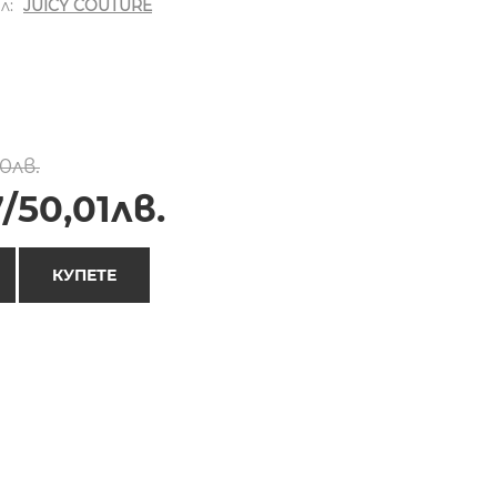
л:
JUICY COUTURE
00лв.
/50,01лв.
КУПЕТЕ