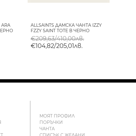
 ARA
ALLSAINTS ДАМСКА ЧАНТА IZZY
BLAUE
ЧЕРНО
FZZY SAINT TOTE В ЧЕРНО
ЧЕРН
€209,63/410,00лв.
€89,
€104,82/205,01лв.
€45,
МОЯТ ПРОФИЛ
Я
ПОРЪЧКИ
ЧАНТА
Т
СПИСЪК С ЖЕЛАНИ