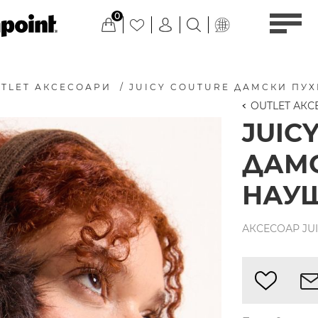
0
TLET АКСЕСОАРИ
/
JUICY COUTURE ДАМСКИ ПУ
OUTLET АК
JUIC
ДАМ
НАУ
АКСЕСОАР JU