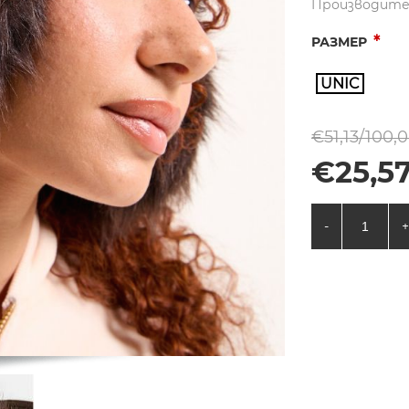
Производите
*
РАЗМЕР
UNIC
€51,13/100,
€25,57
-
+