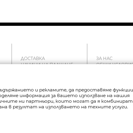
ДОСТАВКА
ЗА НАС
НАЧИНИ НА ПЛАЩАНЕ
ОБЩИ УСЛОВИ
ВРЪЩАНЕ
ПОЛИТИКА ЗА
РЕКЛАМАЦИИ
ПОВЕРИТЕЛНОС
КАРТА НА САЙТА
FAN POINT CLUB
 съдържанието и рекламите, да предоставяме функци
КОНТАКТИ
МАГАЗИНИ
Споделяме информация за вашето използване на нашия
тичните ни партньори, които могат да я комбинират
ана в резултат на използването на техните услуги.
РАВА ЗАПАЗЕНИ.
P