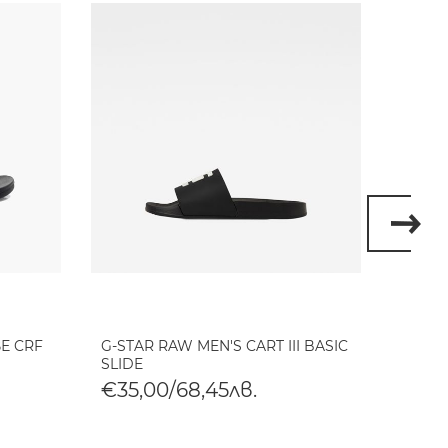
Е CRF
G-STAR RAW MEN'S CART III BASIC
G-STA
SLIDE
TONAL
€35,00/68,45лв.
€35,