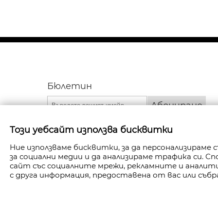
Бюлетин
Абониране
Този уебсайт използва бисквитки
Ние използваме бисквитки, за да персонализираме
за социални медии и да анализираме трафика си. 
сайт със социалните мрежи, рекламните и анали
с друга информация, предоставена от вас или събр
АВТОРСКИ ПРАВА © 2026 FANPOINT. ВСИЧКИ П
СЪЗДАДЕНО ОТ NAVTECH GROU