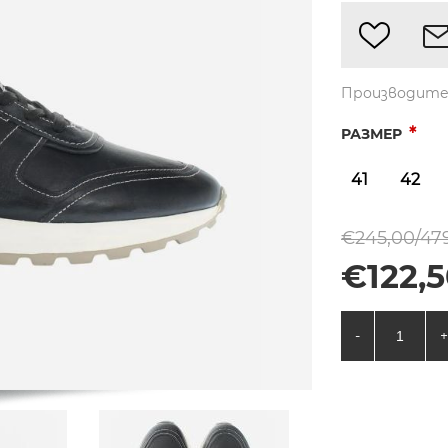
Производите
*
РАЗМЕР
41
42
€245,00/479
€122,5
-
+