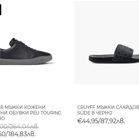
ER МЪЖКИ КОЖЕНИ
CRUYFF МЪЖКИ СЛАЙДОВ
НИ ОБУВКИ PEU TOURING
SLIDE В ЧЕРНО
НО
€44,95/87,92лв.
,00/264,04лв.
50/184,83лв.