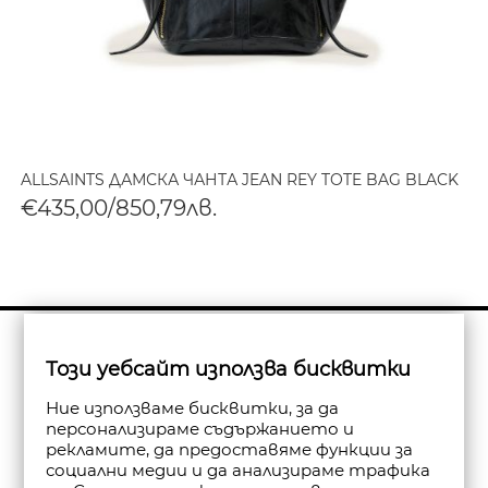
ALLSAINTS ДАМСКА ЧАНТА JEAN REY TOTE BAG BLACK
€435,00/850,79лв.
Бюлетин
Този уебсайт използва бисквитки
Абониране
Ние използваме бисквитки, за да
персонализираме съдържанието и
рекламите, да предоставяме функции за
социални медии и да анализираме трафика