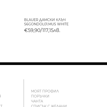
BLAUER ДАМСКИ КЛЪЧ
BLAUE
S6GONDOL01.MUS WHITE
S6HOM
€59,90/117,15лв.
€105
МОЯТ ПРОФИЛ
Я
ПОРЪЧКИ
ЧАНТА
Т
СПИСЪК С ЖЕЛАНИ