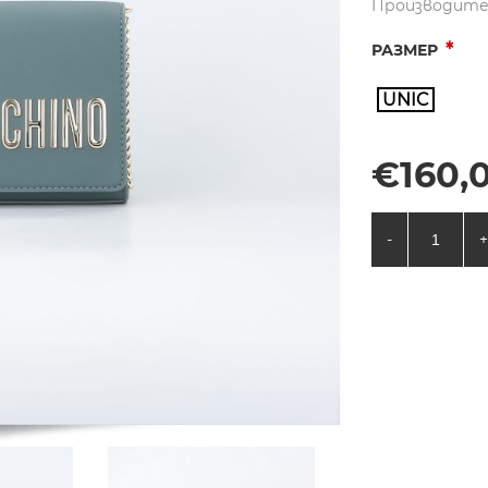
Производите
*
РАЗМЕР
UNIC
€160,0
-
+