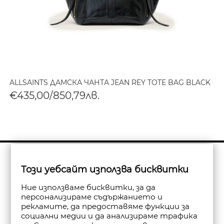
ALLSAINTS ДАМСКА ЧАНТА JEAN REY TOTE BAG BLACK
€435,00/850,79лв.
Бюлетин
Този уебсайт използва бисквитки
Абониране
Ние използваме бисквитки, за да
персонализираме съдържанието и
рекламите, да предоставяме функции за
социални медии и да анализираме трафика