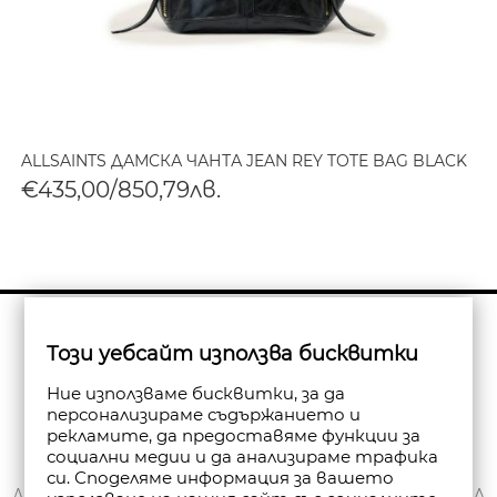
ALLSAINTS ДАМСКА ЧАНТА JEAN REY TOTE BAG BLACK
€435,00/850,79лв.
Бюлетин
Този уебсайт използва бисквитки
Абониране
Ние използваме бисквитки, за да
персонализираме съдържанието и
рекламите, да предоставяме функции за
социални медии и да анализираме трафика
си. Споделяме информация за вашето
ЗА НАС
ДОСТАВКА
МОЯТ ПРОФИЛ