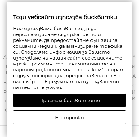
Бюлетин
Този уебсайт използва бисквитки
Абониране
Ние използваме бисквитки, за да
персонализираме съдържанието и
рекламите, да предоставяме функции за
социални медии и да анализираме трафика
си. Споделяме информация за вашето
ЗА НАС
ДОСТАВКА
МОЯТ ПРОФИЛ
използване на нашия сайт със социалните
мрежи, рекламните и аналитичните ни
ОБЩИ УСЛОВИЯ
НАЧИНИ НА
ПОРЪЧКИ
партньори, които могат да я комбинират
ПЛАЩАНЕ
ПОЛИТИКА ЗА
с друга информация, предоставена от вас
ЧАНТА
или събрана в резултат на използването
ПОВЕРИТЕЛНОСТ
ВРЪЩАНЕ
СПИСЪК С
на техните услуги.
FAN POINT CLUB
РЕКЛАМАЦИИ
ЖЕЛАНИ
ПРОДУКТИ
Приемам бисквитките
МАГАЗИНИ
КАРТА НА САЙТА
КОНТАКТИ
Настройки
АВТОРСКИ ПРАВА © 2026 FANPOINT. ВСИЧКИ ПРАВА ЗАПАЗЕНИ.
СЪЗДАДЕНО ОТ NAVTECH GROUP