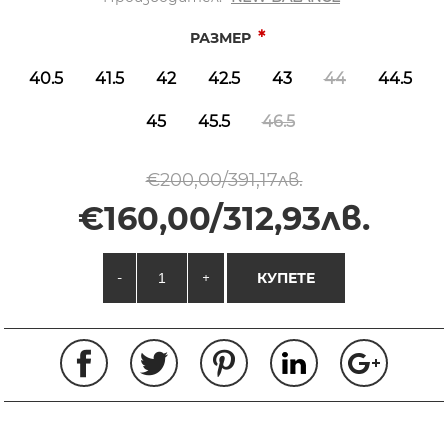
*
РАЗМЕР
40.5
41.5
42
42.5
43
44
44.5
45
45.5
46.5
€200,00/391,17лв.
€160,00/312,93лв.
-
+
КУПЕТЕ