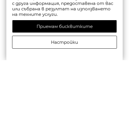
с друга информация, предоставена от вас
или събрана в резултат на използването
на техните услуги.
Приемам бисквитките
Настройки
CAMPER МЪЖКИ КОЖЕНИ ЕЖЕДНЕВНИ ОБУВКИ
BEETLE В ЧЕРНО
€195,00/381,39лв.
€136,50/266,97лв.