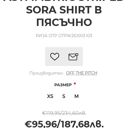
SORA SHIRT В
ПЯСЪЧНО
РИЗА OTP OTPW261003.103
Производител:
OFF THE PITCH
*
РАЗМЕР
XS
S
M
€119,95/234,60лв.
€95,96/187,68лв.