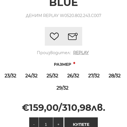
BLUE
ДЕНИМ REPLAY W0520.802.243.C007
Производител:
REPLAY
*
РАЗМЕР
23/32
24/32
25/32
26/32
27/32
28/32
29/32
€159,00/310,98лв.
-
+
КУПЕТЕ