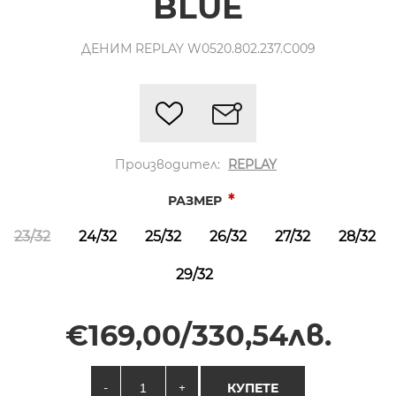
BLUE
ДЕНИМ REPLAY W0520.802.237.C009
Производител:
REPLAY
*
РАЗМЕР
23/32
24/32
25/32
26/32
27/32
28/32
29/32
€169,00/330,54лв.
-
+
КУПЕТЕ