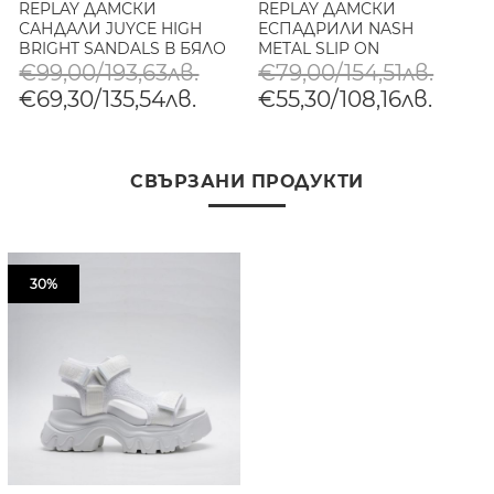
REPLAY ДАМСКИ
REPLAY ДАМСКИ
САНДАЛИ JUYCE HIGH
ЕСПАДРИЛИ NASH
BRIGHT SANDALS В БЯЛО
METAL SLIP ON
ESPADRILLES В БЯЛО
€99,00/193,63лв.
€79,00/154,51лв.
€69,30/135,54лв.
€55,30/108,16лв.
СВЪРЗАНИ ПРОДУКТИ
30%