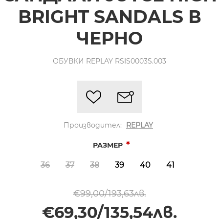
BRIGHT SANDALS В
ЧЕРНО
ОБУВКИ REPLAY RSIS0003S.003
Производител:
REPLAY
*
РАЗМЕР
36
37
38
39
40
41
€99,00/193,63лв.
€69,30/135,54лв.