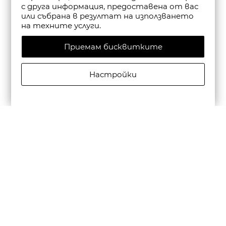
с друга информация, предоставена от вас
или събрана в резултат на използването
на техните услуги.
Приемам бисквитките
Настройки
CAMPER ДАМСКИ САНДАЛИ С КАИШКА DANA В
ЧЕРНО
€135,00/264,04лв.
€94,50/184,83лв.