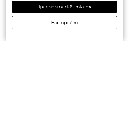
Приемам бисквитките
Настройки
CAMPER ДАМСКИ САНДАЛИ С КАИШКА DANA В
ЧЕРНО
€135,00/264,04лв.
€94,50/184,83лв.
Бюлетин
Абониране