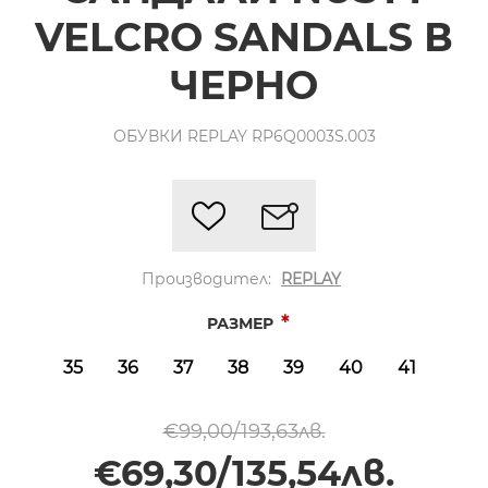
VELCRO SANDALS В
ЧЕРНО
ОБУВКИ REPLAY RP6Q0003S.003
Производител:
REPLAY
*
РАЗМЕР
35
36
37
38
39
40
41
€99,00/193,63лв.
€69,30/135,54лв.