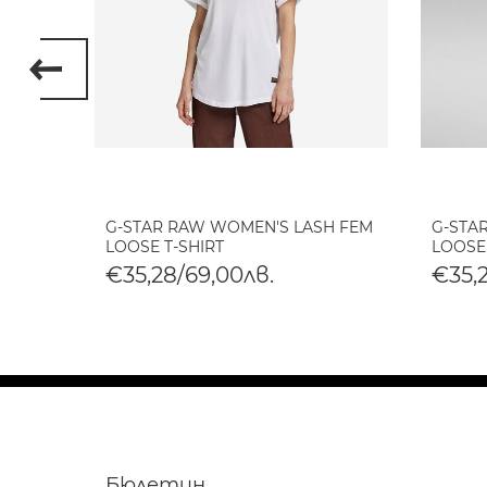
EON
G-STAR RAW WOMEN'S LASH FEM
G-STA
LOOSE T-SHIRT
LOOSE
€35,28/69,00лв.
€35,
Бюлетин