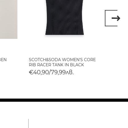
BEN
SCOTCH&SODA WOMEN'S CORE
SCOT
RIB RACER TANK IN BLACK
BABY 
€40,90/79,99лв.
€40,