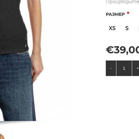
Производите
*
РАЗМЕР
XS
S
€39,00
-
+