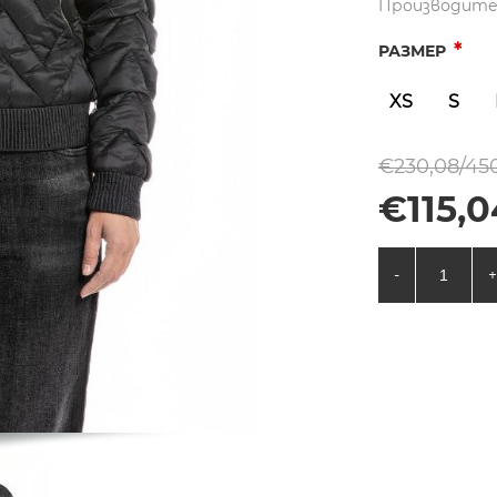
Производите
*
РАЗМЕР
XS
S
€230,08/450
€115,0
-
+