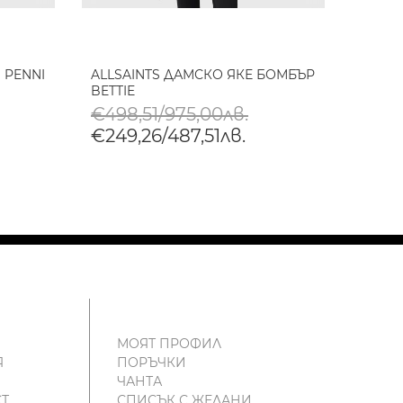
 PENNI
ALLSAINTS ДАМСКО ЯКЕ БОМБЪР
ALLS
BETTIE
САКО 
€498,51/975,00лв.
€549
€249,26/487,51лв.
€275
МОЯТ ПРОФИЛ
Я
ПОРЪЧКИ
ЧАНТА
Т
СПИСЪК С ЖЕЛАНИ