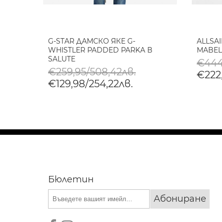
YE
G-STAR ДАМСКО ЯКЕ G-
ALLSA
WHISTLER PADDED PARKA В
MABEL
SALUTE
€444
€259,95/508,42лв.
€222,
€129,98/254,22лв.
Бюлетин
Абониране