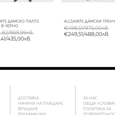
INTS ДАМСКО ПАЛТО
ALLSAINTS ДАМСКИ ТРЕНЧ
 В ЧЕРНО
€498,51/975,00лв.
,82/869,99лв.
€249,51/488,00лв.
41/435,00лв.
ДОСТАВКА
ЗА НАС
НАЧИНИ НА ПЛАЩАНЕ
ОБЩИ УСЛОВИ
ВРЪЩАНЕ
ПОЛИТИКА ЗА
РЕКЛАМАЦИИ
ПОВЕРИТЕЛНОС