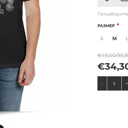
Производите
*
РАЗМЕР
S
M
€49,00/95,8
€34,30
-
+