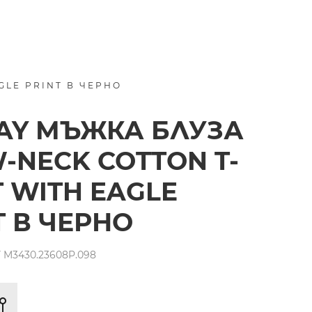
GLE PRINT В ЧЕРНО
AY МЪЖКА БЛУЗА
-NECK COTTON T-
T WITH EAGLE
T В ЧЕРНО
 M3430.23608P.098