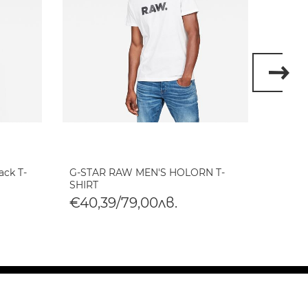
ack T-
G-STAR RAW MEN'S HOLORN T-
G-STA
SHIRT
SHIRT
€40,39/79,00лв.
€40,