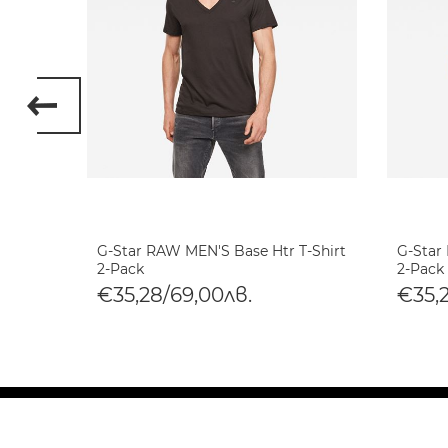
 8 T-
G-Star RAW MEN'S Base Htr T-Shirt
G-Star
2-Pack
2-Pack
€35,28/69,00лв.
€35,