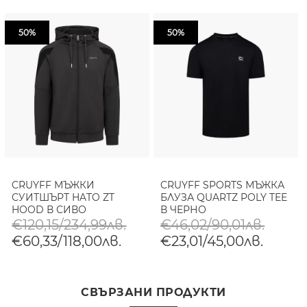
50%
50%
CRUYFF МЪЖКИ
CRUYFF SPORTS МЪЖКА
СУИТШЪРТ HATO ZT
БЛУЗА QUARTZ POLY TEE
HOOD В СИВО
В ЧЕРНО
€120,15/234,99лв.
€46,02/90,01лв.
€60,33/118,00лв.
€23,01/45,00лв.
СВЪРЗАНИ ПРОДУКТИ