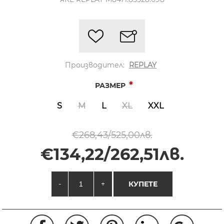
Производител:
REPLAY
*
РАЗМЕР
S
M
L
XL
XXL
€268,43/525,00лв.
€134,22/262,51лв.
-
+
КУПЕТЕ