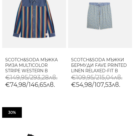
SCOTCH&SODA МЪЖКА
SCOTCH&SODA МЪЖКИ
РИЗА MULTICOLOR
БЕРМУДИ FAVE PRINTED
STRIPE WESTERN В
LINEN RELAXED-FIT В
КОМБИНАЦИЯ
СИНЬО
€149,95/293,28лв.
€109,95/215,04лв.
€74,98/146,65лв.
€54,98/107,53лв.
30%