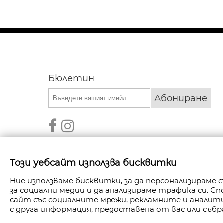
Бюлетин
Абониране
Този уебсайт използва бисквитки
Ние използваме бисквитки, за да персонализираме
за социални медии и да анализираме трафика си. 
АВТОРСКИ ПРАВА © 2026 FANPOINT. ВСИЧКИ П
сайт със социалните мрежи, рекламните и анали
с друга информация, предоставена от вас или събр
СЪЗДАДЕНО ОТ NAVTECH GROU