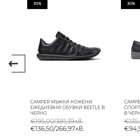
30%
30%
НИ
CAMPER МЪЖКИ КОЖЕНИ
CAMP
P В
ЕЖЕДНЕВНИ ОБУВКИ BEETLE В
СПОРТ
ЧЕРНО
В ЧЕР
€195,00/381,39лв.
€135
€136,50/266,97лв.
€94,