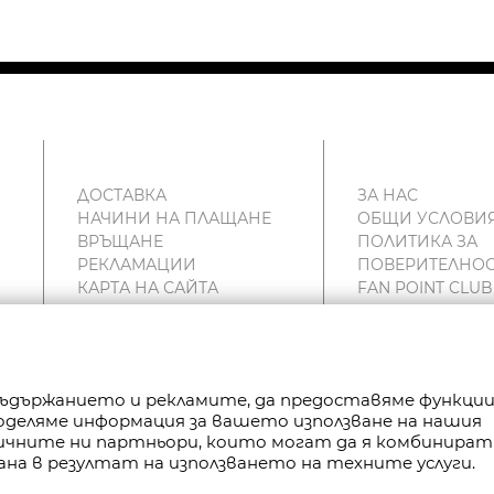
ДОСТАВКА
ЗА НАС
НАЧИНИ НА ПЛАЩАНЕ
ОБЩИ УСЛОВИ
ВРЪЩАНЕ
ПОЛИТИКА ЗА
РЕКЛАМАЦИИ
ПОВЕРИТЕЛНОС
КАРТА НА САЙТА
FAN POINT CLUB
КОНТАКТИ
МАГАЗИНИ
 съдържанието и рекламите, да предоставяме функци
Споделяме информация за вашето използване на нашия
РАВА ЗАПАЗЕНИ.
тичните ни партньори, които могат да я комбинират
ана в резултат на използването на техните услуги.
P