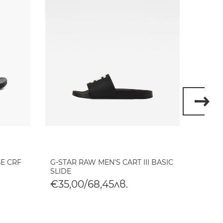
Е CRF
G-STAR RAW MEN'S CART III BASIC
G-STA
SLIDE
TONAL
€35,00/68,45лв.
€35,