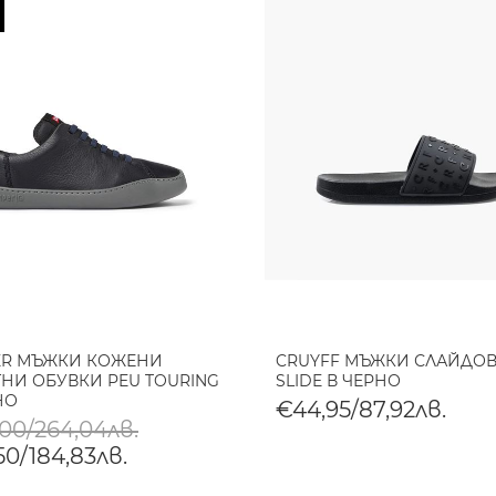
ER МЪЖКИ КОЖЕНИ
CRUYFF МЪЖКИ СЛАЙДОВ
НИ ОБУВКИ PEU TOURING
SLIDE В ЧЕРНО
НО
€44,95/87,92лв.
,00/264,04лв.
50/184,83лв.