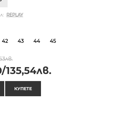
л:
REPLAY
42
43
44
45
63лв.
/135,54лв.
КУПЕТЕ