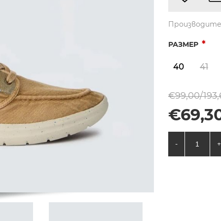
Производите
*
РАЗМЕР
40
41
€99,00/193,
€69,30
-
+