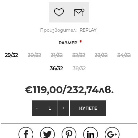
Производител:
REPLAY
*
РАЗМЕР
29/32
30/32
31/32
32/32
33/32
34/32
36/32
38/32
€119,00/232,74лв.
-
+
КУПЕТЕ