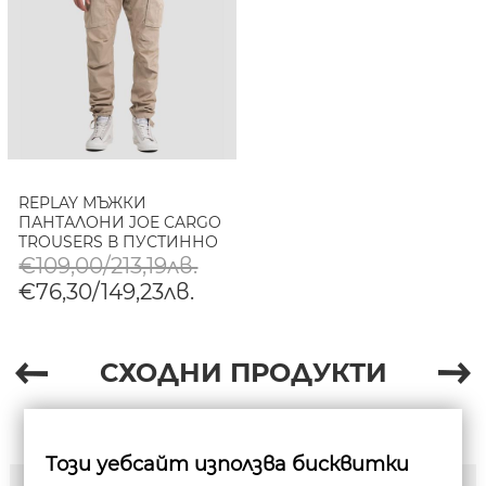
REPLAY МЪЖКИ
ПАНТАЛОНИ JOE CARGO
TROUSERS В ПУСТИННО
БЕЖОВО
€109,00/213,19лв.
€76,30/149,23лв.
СХОДНИ ПРОДУКТИ
Този уебсайт използва бисквитки