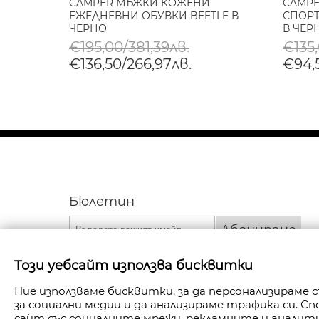
НИ
CAMPER МЪЖКИ КОЖЕНИ
CAMP
P В
ЕЖЕДНЕВНИ ОБУВКИ BEETLE В
СПОРТ
ЧЕРНО
В ЧЕР
€195,00/381,39лв.
€135
€136,50/266,97лв.
€94,
Бюлетин
Абониране
Този уебсайт използва бисквитки
Ние използваме бисквитки, за да персонализираме
за социални медии и да анализираме трафика си. 
сайт със социалните мрежи, рекламните и анали