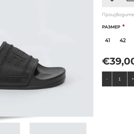
Производите
*
РАЗМЕР
41
42
€39,00
-
+