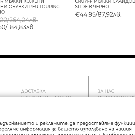
ER МЪЖКИ КОЖЕНИ
CRUYFF МЪЖКИ СЛАЙДОВ
НИ ОБУВКИ PEU TOURING
SLIDE В ЧЕРНО
НО
€44,95/87,92лв.
,00/264,04лв.
50/184,83лв.
ДОСТАВКА
ЗА НАС
НАЧИНИ НА ПЛАЩАНЕ
ОБЩИ УСЛОВИ
ВРЪЩАНЕ
ПОЛИТИКА ЗА
РЕКЛАМАЦИИ
ПОВЕРИТЕЛНОС
КАРТА НА САЙТА
FAN POINT CLUB
 съдържанието и рекламите, да предоставяме функци
КОНТАКТИ
МАГАЗИНИ
Споделяме информация за вашето използване на нашия
тичните ни партньори, които могат да я комбинират