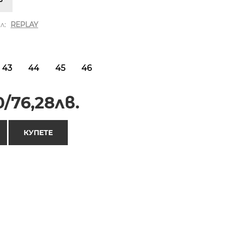
л:
REPLAY
43
44
45
46
/76,28лв.
КУПЕТЕ