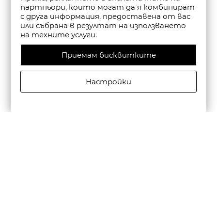
партньори, които могат да я комбинират
с друга информация, предоставена от вас
или събрана в резултат на използването
на техните услуги.
Приемам бисквитките
Настройки
CAMPER МЪЖКИ КОЖЕНИ ЕЖЕДНЕВНИ ОБУВКИ
BEETLE В ЧЕРНО
€195,00/381,39лв.
€136,50/266,97лв.