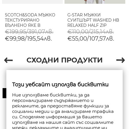
SCOTCH&SODA МЪЖКО
G-STAR МЪЖКИ
ТЕКСТУРИРАНО
СУИТШЪРТ WASHED HB
ВЪЛНЕНО ЯКЕ В
RELAXED HALF ZIP
МЕТЕОРИТ
SWEATER В ASFALT GD
€199,95/391,07лв.
€110,00/215,14лв.
SNOW BLEACH
€99,98/195,54лв.
€55,00/107,57лв.
СХОДНИ ПРОДУКТИ
Този уебсайт използва бисквитки
30%
Ние използваме бисквитки, за да
персонализираме съдържанието и
рекламите, да предоставяме функции за
социални медии и да анализираме трафика
си. Споделяме информация за вашето
използване на нашия сайт със социалните
мрежи, рекламните и аналитичните ни