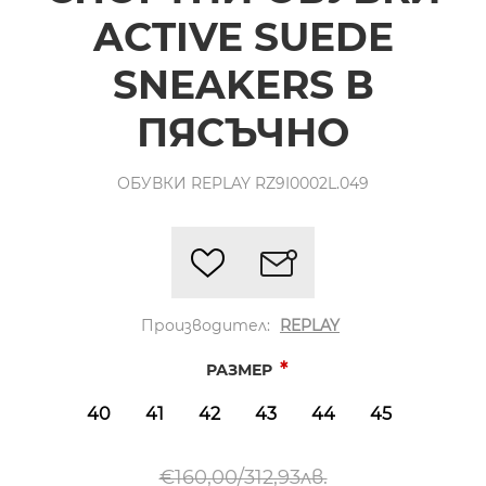
ACTIVE SUEDE
SNEAKERS В
ПЯСЪЧНО
ОБУВКИ REPLAY RZ9I0002L.049
Производител:
REPLAY
*
РАЗМЕР
40
41
42
43
44
45
€160,00/312,93лв.