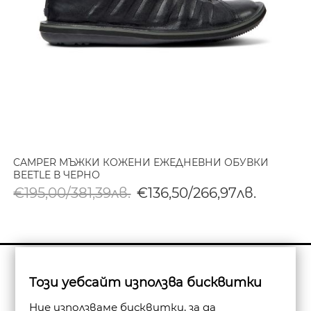
CAMPER МЪЖКИ КОЖЕНИ ЕЖЕДНЕВНИ ОБУВКИ
BEETLE В ЧЕРНО
€195,00/381,39лв.
€136,50/266,97лв.
Бюлетин
Този уебсайт използва бисквитки
Абониране
Ние използваме бисквитки, за да