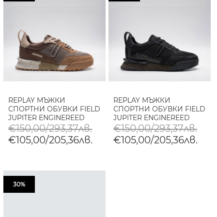
REPLAY МЪЖКИ
REPLAY МЪЖКИ
СПОРТНИ ОБУВКИ FIELD
СПОРТНИ ОБУВКИ FIELD
JUPITER ENGINEREED
JUPITER ENGINEREED
LEATHER SNEAKERS В
LEATHER SNEAKERS В
€150,00/293,37лв.
€150,00/293,37лв.
ТАУП
ЧЕРНО
€105,00/205,36лв.
€105,00/205,36лв.
30%