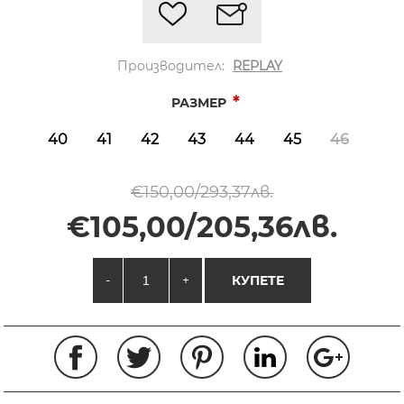
Производител:
REPLAY
*
РАЗМЕР
40
41
42
43
44
45
46
€150,00/293,37лв.
€105,00/205,36лв.
-
+
КУПЕТЕ