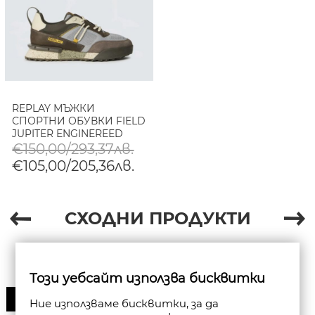
REPLAY МЪЖКИ
СПОРТНИ ОБУВКИ FIELD
JUPITER ENGINEREED
LEATHER SNEAKERS В
€150,00/293,37лв.
СИВО ТЪМНОСИВО
€105,00/205,36лв.
СХОДНИ ПРОДУКТИ
Този уебсайт използва бисквитки
30%
Ние използваме бисквитки, за да