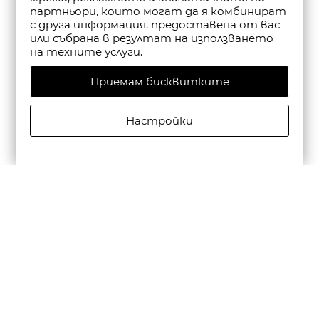
партньори, които могат да я комбинират
с друга информация, предоставена от вас
или събрана в резултат на използването
на техните услуги.
Приемам бисквитките
Настройки
CAMPER МЪЖКИ КОЖЕНИ ЕЖЕДНЕВНИ ОБУВКИ
BEETLE В ЧЕРНО
€195,00/381,39лв.
€136,50/266,97лв.