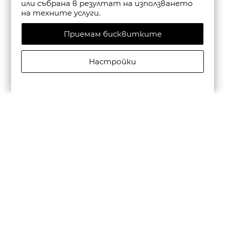
или събрана в резултат на използването
на техните услуги.
Приемам бисквитките
Настройки
CAMPER МЪЖКИ КОЖЕНИ ЕЖЕДНЕВНИ ОБУВКИ
BEETLE В ЧЕРНО
€195,00/381,39лв.
€136,50/266,97лв.
Бюлетин