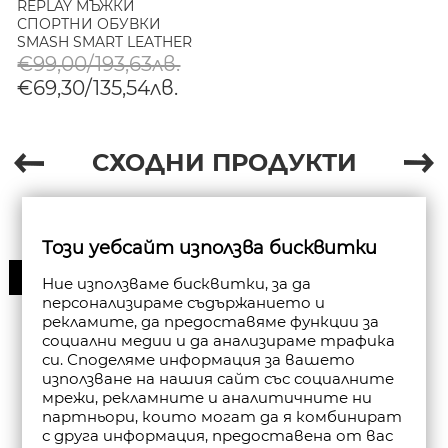
REPLAY МЪЖКИ
СПОРТНИ ОБУВКИ
SMASH SMART LEATHER
SNEAKERS В БЯЛО
€99,00/193,63лв.
КАФЯВО
€69,30/135,54лв.
СХОДНИ ПРОДУКТИ
Този уебсайт използва бисквитки
30%
Ние използваме бисквитки, за да
персонализираме съдържанието и
рекламите, да предоставяме функции за
социални медии и да анализираме трафика
си. Споделяме информация за вашето
използване на нашия сайт със социалните
мрежи, рекламните и аналитичните ни
партньори, които могат да я комбинират
с друга информация, предоставена от вас