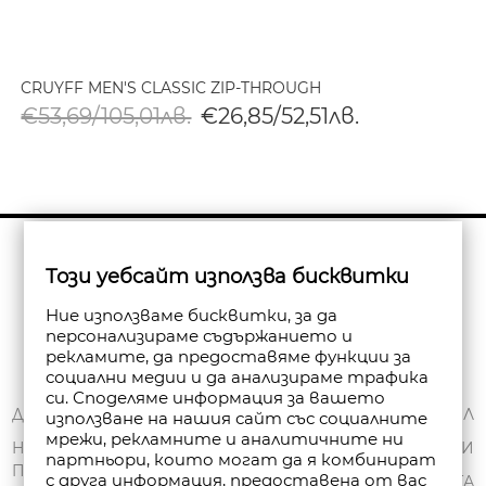
CRUYFF MEN'S CLASSIC ZIP-THROUGH
€53,69/105,01лв.
€26,85/52,51лв.
Бюлетин
Този уебсайт използва бисквитки
Абониране
Ние използваме бисквитки, за да
персонализираме съдържанието и
рекламите, да предоставяме функции за
социални медии и да анализираме трафика
си. Споделяме информация за вашето
ЗА НАС
ДОСТАВКА
МОЯТ ПРОФИЛ
използване на нашия сайт със социалните
мрежи, рекламните и аналитичните ни
ОБЩИ УСЛОВИЯ
НАЧИНИ НА
ПОРЪЧКИ
партньори, които могат да я комбинират
ПЛАЩАНЕ
ПОЛИТИКА ЗА
с друга информация, предоставена от вас
ЧАНТА