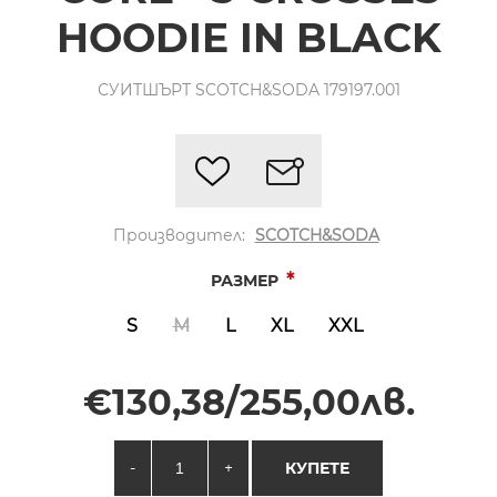
HOODIE IN BLACK
СУИТШЪРТ SCOTCH&SODA 179197.001
Производител:
SCOTCH&SODA
*
РАЗМЕР
S
M
L
XL
XXL
€130,38/255,00лв.
-
+
КУПЕТЕ