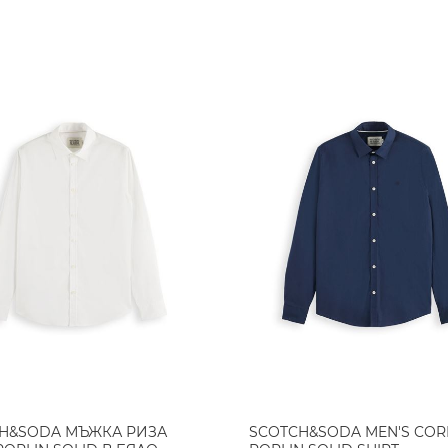
H&SODA МЪЖКА РИЗА
SCOTCH&SODA MEN'S CORE