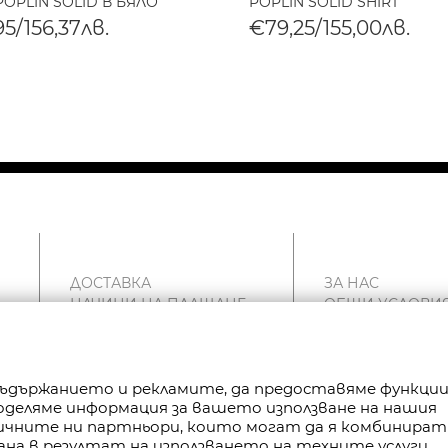
POPLIN SOLID В БЯЛО
POPLIN SOLID SHIRT
5/156,37лв.
€79,25/155,00лв.
ДОСТАВКА
ЗА НАС
НАЧИНИ НА ПЛАЩАНЕ
ОБЩИ УСЛОВИ
ВРЪЩАНЕ
ПОЛИТИКА ЗА
РЕКЛАМАЦИИ
ПОВЕРИТЕЛНОС
КАРТА НА САЙТА
FAN POINT CLUB
 съдържанието и рекламите, да предоставяме функци
КОНТАКТИ
МАГАЗИНИ
Споделяме информация за вашето използване на нашия
тичните ни партньори, които могат да я комбинират
ана в резултат на използването на техните услуги.