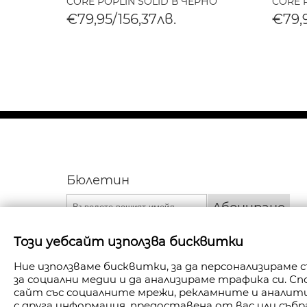
CORE POPLIN SOLID В ЧЕРНО
CORE 
€79,95/156,37лв.
€79,9
Бюлетин
Абониране
Този уебсайт използва бисквитки
Ние използваме бисквитки, за да персонализираме
за социални медии и да анализираме трафика си. 
сайт със социалните мрежи, рекламните и анали
с друга информация, предоставена от вас или събр