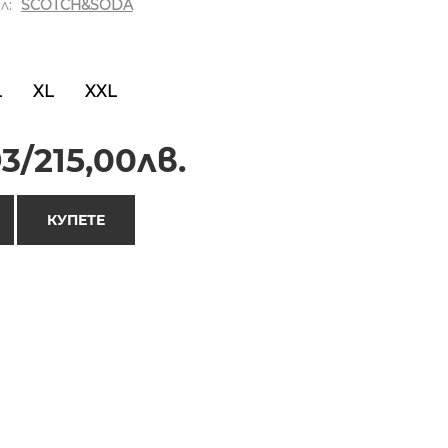
л:
SCOTCH&SODA
L
XL
XXL
3/215,00лв.
КУПЕТЕ