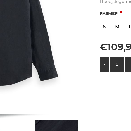
Производите
*
РАЗМЕР
S
M
€109,9
-
+