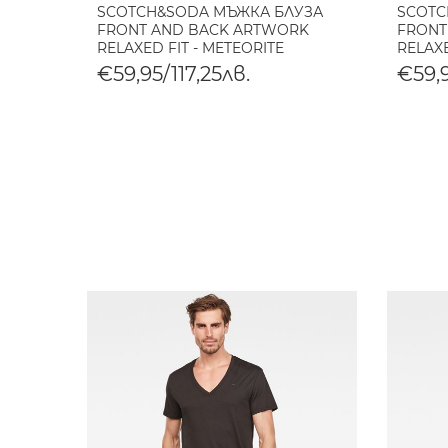
SCOTCH&SODA МЪЖКА БЛУЗА
SCOTC
FRONT AND BACK ARTWORK
FRONT
RELAXED FIT - METEORITE
RELAXE
€59,95/117,25лв.
€59,9