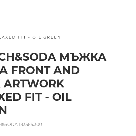
XED FIT - OIL GREEN
TCH&SODA МЪЖКА
А FRONT AND
 ARTWORK
ED FIT - OIL
N
&SODA 183585.300