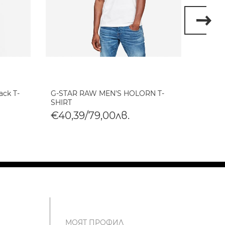
ack T-
G-STAR RAW MEN'S HOLORN T-
G-STA
SHIRT
SHIRT
€40,39/79,00лв.
€40,
МОЯТ ПРОФИЛ