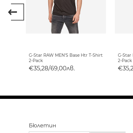
 8 T-
G-Star RAW MEN'S Base Htr T-Shirt
G-Star
2-Pack
2-Pack
€35,28/69,00лв.
€35,
Бюлетин