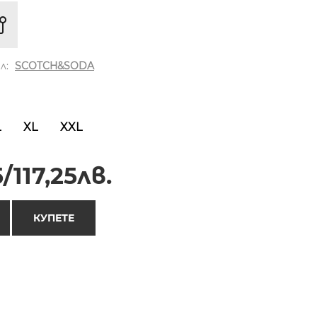
л:
SCOTCH&SODA
L
XL
XXL
/117,25лв.
КУПЕТЕ