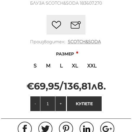
БЛУЗА SCOTCH&SODA 183607.270
Производител:
SCOTCH&SODA
*
РАЗМЕР
S
M
L
XL
XXL
€69,95/136,81лв.
-
+
КУПЕТЕ