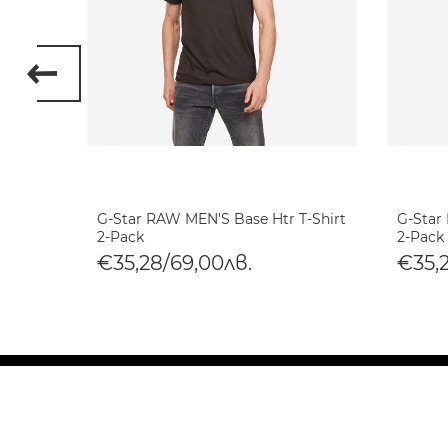
 8 T-
G-Star RAW MEN'S Base Htr T-Shirt
G-Star
2-Pack
2-Pack
€35,28/69,00лв.
€35,