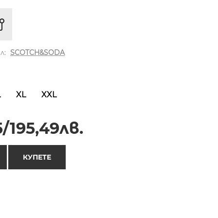
л:
SCOTCH&SODA
L
XL
XXL
/195,49лв.
КУПЕТЕ