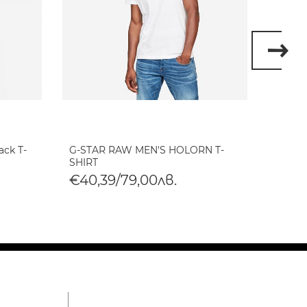
ack T-
G-STAR RAW MEN'S HOLORN T-
G-STA
SHIRT
SHIRT
€40,39/79,00лв.
€40,