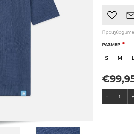
Производите
*
РАЗМЕР
S
M
€99,95
-
+