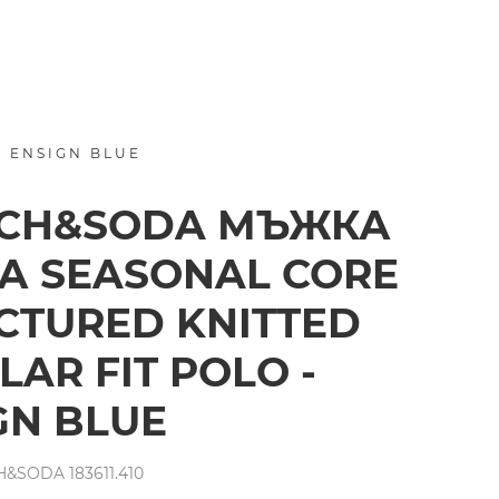
 ENSIGN BLUE
TCH&SODA МЪЖКА
А SEASONAL CORE
CTURED KNITTED
LAR FIT POLO -
GN BLUE
&SODA 183611.410