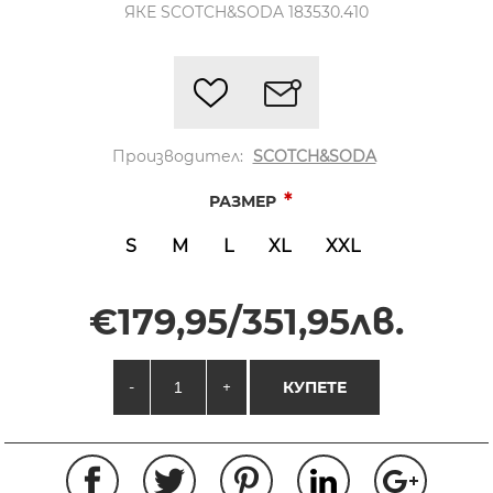
ЯКЕ SCOTCH&SODA 183530.410
Производител:
SCOTCH&SODA
*
РАЗМЕР
S
M
L
XL
XXL
€179,95/351,95лв.
-
+
КУПЕТЕ