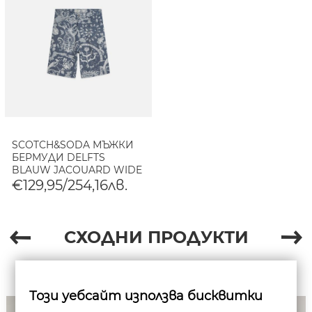
SCOTCH&SODA МЪЖКИ
БЕРМУДИ DELFTS
BLAUW JACQUARD WIDE
FIT 5 POCKET - DELFT
€129,95/254,16лв.
TILES BLUE
СХОДНИ ПРОДУКТИ
Този уебсайт използва бисквитки