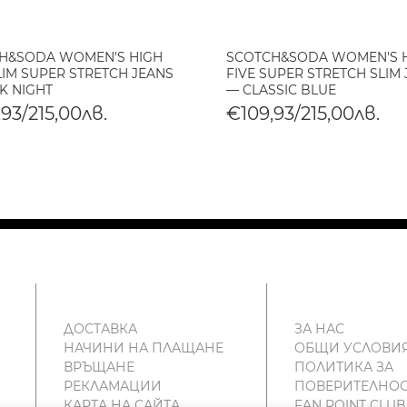
H&SODA WOMEN'S HIGH
SCOTCH&SODA WOMEN'S 
LIM SUPER STRETCH JEANS
FIVE SUPER STRETCH SLIM
K NIGHT
— CLASSIC BLUE
93/215,00лв.
€109,93/215,00лв.
ДОСТАВКА
ЗА НАС
НАЧИНИ НА ПЛАЩАНЕ
ОБЩИ УСЛОВИ
ВРЪЩАНЕ
ПОЛИТИКА ЗА
РЕКЛАМАЦИИ
ПОВЕРИТЕЛНОС
КАРТА НА САЙТА
FAN POINT CLUB