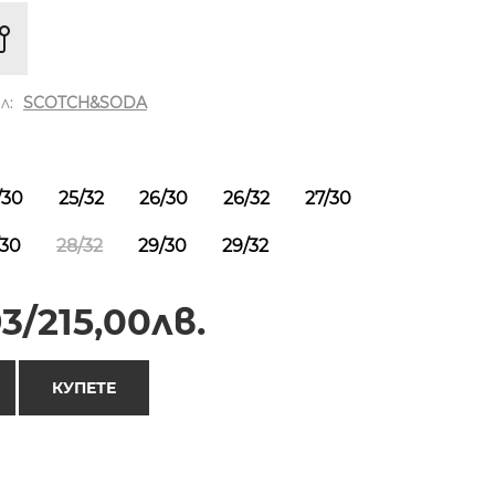
л:
SCOTCH&SODA
/30
25/32
26/30
26/32
27/30
/30
28/32
29/30
29/32
3/215,00лв.
КУПЕТЕ