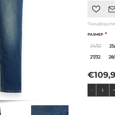
Производите
*
РАЗМЕР
24/32
25
27/32
28
€109,9
-
+