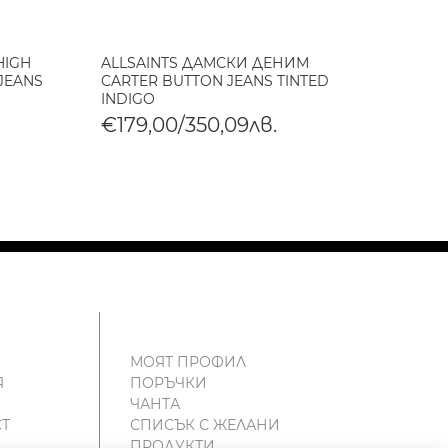
HIGH
ALLSAINTS ДАМСКИ ДЕНИМ
ALLS
 JEANS
CARTER BUTTON JEANS TINTED
PAYTO
INDIGO
JEANS
€179,00/350,09лв.
€179
€89,
МОЯТ ПРОФИЛ
Я
ПОРЪЧКИ
ЧАНТА
Т
СПИСЪК С ЖЕЛАНИ
ПРОДУКТИ