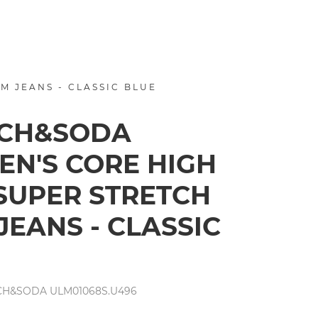
M JEANS - CLASSIC BLUE
CH&SODA
N'S CORE HIGH
 SUPER STRETCH
JEANS - CLASSIC
H&SODA ULM01068S.U496