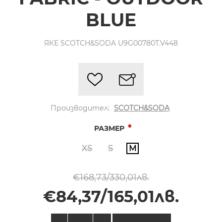
BLUE
ЯКЕ SCOTCH&SODA U9G00780T.V448
Производител:
SCOTCH&SODA
*
РАЗМЕР
XS
S
M
€168,73/330,01лв.
€84,37/165,01лв.