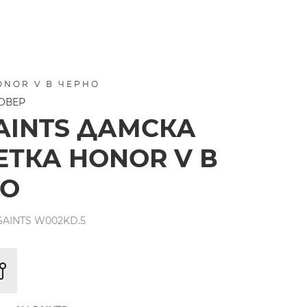
ONOR V В ЧЕРНО
ОВЕР
AINTS ДАМСКА
ТКА HONOR V В
НО
SAINTS W002KD.5