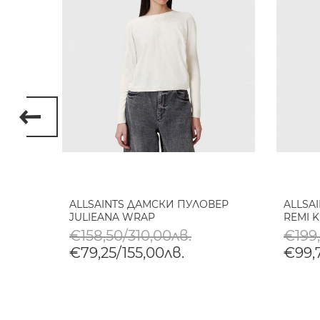
NA
ALLSAINTS ДАМСКИ ПУЛОВЕР
ALLSA
WOOL
JULIEANA WRAP
REMI K
€158,50/310,00лв.
€199
€79,25/155,00лв.
€99,