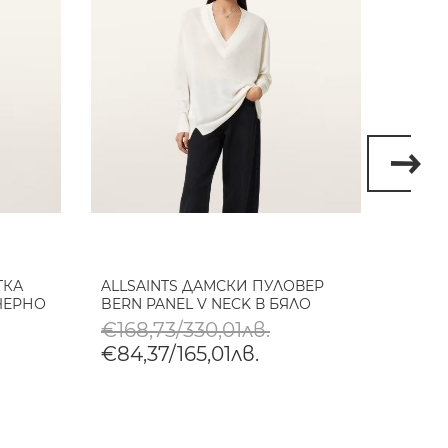
ТКА
ALLSAINTS ДАМСКИ ПУЛОВЕР
ALLSA
 ЧЕРНО
BERN PANEL V NECK В БЯЛО
BERN 
€168,73/330,01лв.
€168
€84,37/165,01лв.
€84,