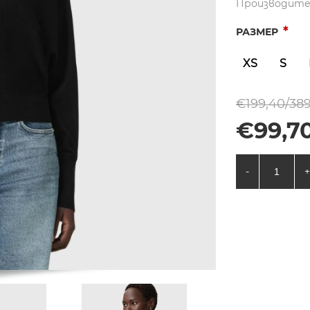
Производите
*
РАЗМЕР
XS
S
€199,40/389
€99,70
-
+