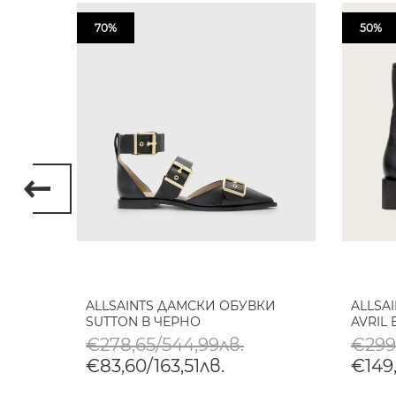
70%
50%
ALLSAINTS ДАМСКИ ОБУВКИ
ALLSA
ЧЕРНО
SUTTON В ЧЕРНО
AVRIL
€278,65/544,99лв.
€299,
€83,60/163,51лв.
€149,