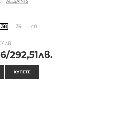
л:
ALLSAINTS
38
39
40
01лв.
6/292,51лв.
КУПЕТЕ