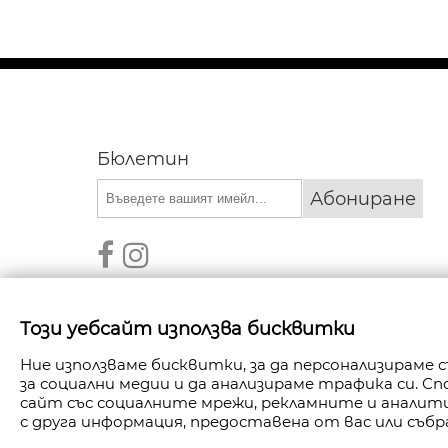
Бюлетин
Абониране
Този уебсайт използва бисквитки
Ние използваме бисквитки, за да персонализираме
за социални медии и да анализираме трафика си. 
АВТОРСКИ ПРАВА © 2026 FANPOINT. ВСИЧКИ П
сайт със социалните мрежи, рекламните и анали
с друга информация, предоставена от вас или събр
СЪЗДАДЕНО ОТ NAVTECH GROU