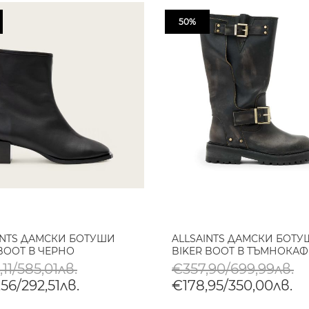
50%
INTS ДАМСКИ БОТУШИ
ALLSAINTS ДАМСКИ БОТУ
 BOOT В ЧЕРНО
BIKER BOOT В ТЪМНОКА
11/585,01лв.
€357,90/699,99лв.
56/292,51лв.
€178,95/350,00лв.