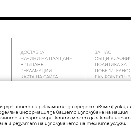
ДОСТАВКА
ЗА НАС
НАЧИНИ НА ПЛАЩАНЕ
ОБЩИ УСЛОВИ
ВРЪЩАНЕ
ПОЛИТИКА ЗА
РЕКЛАМАЦИИ
ПОВЕРИТЕЛНОС
КАРТА НА САЙТА
FAN POINT CLUB
КОНТАКТИ
МАГАЗИНИ
 съдържанието и рекламите, да предоставяме функци
Споделяме информация за вашето използване на нашия
РАВА ЗАПАЗЕНИ.
тичните ни партньори, които могат да я комбинират
ана в резултат на използването на техните услуги.
P