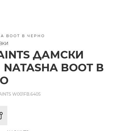
HA BOOT В ЧЕРНО
УВКИ
AINTS ДАМСКИ
 NATASHA BOOT В
НО
INTS W001FB.6405