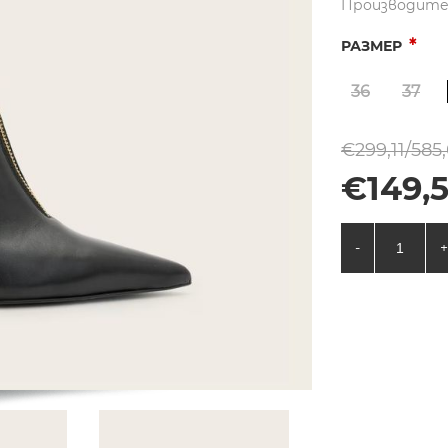
Производите
*
РАЗМЕР
36
37
€299,11/585,
€149,5
-
+