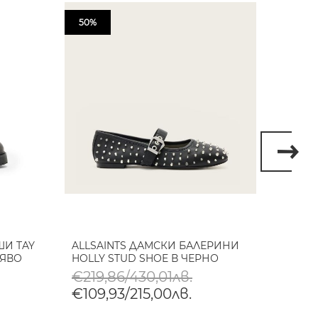
50%
50%
ШИ TAY
ALLSAINTS ДАМСКИ БАЛЕРИНИ
ALLS
ФЯВО
HOLLY STUD SHOE В ЧЕРНО
CARIN
€219,86/430,01лв.
€357
€109,93/215,00лв.
€178