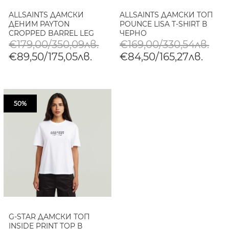
ALLSAINTS ДАМСКИ
ALLSAINTS ДАМСКИ ТОП
ДЕНИМ PAYTON
POUNCE LISA T-SHIRT В
CROPPED BARREL LEG
ЧЕРНО
JEANS В СИНЬО
€179,00/350,09лв.
€169,00/330,54лв.
€89,50/175,05лв.
€84,50/165,27лв.
50%
G-STAR ДАМСКИ ТОП
INSIDE PRINT TOP В