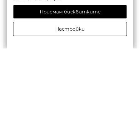
Приемам бисквитките
Настройки
G-STAR RAW WOMEN'S LASH FEM LOOSE T-SHIRT
€35,28/69,00лв.
Бюлетин