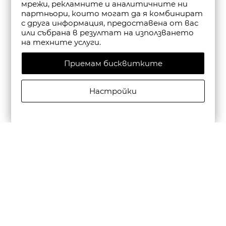
мрежи, рекламните и аналитичните ни
партньори, които могат да я комбинират
с друга информация, предоставена от вас
или събрана в резултат на използването
на техните услуги.
Приемам бисквитките
Настройки
SCOTCH&SODA МЪЖКА РИЗА CORE POPLIN SOLID В
ЧЕРНО
€79,95/156,37лв.