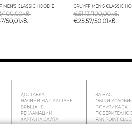
F MEN'S CLASSIC HOODIE
CRUYFF MEN'S CLASSIC H
3/100,00лв.
€51,13/100,00лв.
7/50,01лв.
€25,57/50,01лв.
ДОСТАВКА
ЗА НАС
НАЧИНИ НА ПЛАЩАНЕ
ОБЩИ УСЛОВИ
ВРЪЩАНЕ
ПОЛИТИКА ЗА
РЕКЛАМАЦИИ
ПОВЕРИТЕЛНОС
КАРТА НА САЙТА
FAN POINT CLUB
КОНТАКТИ
МАГАЗИНИ