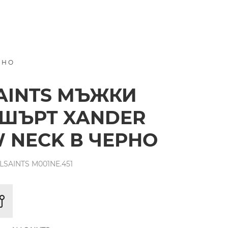
РНО
AINTS МЪЖКИ
ШЪРТ XANDER
 NECK В ЧЕРНО
SAINTS M001NE.451