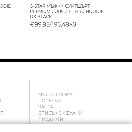
OODIE
G-STAR МЪЖКИ СУИТШЪРТ
SCOTC
PREMIUM CORE ZIP THRU HOODIE
CROSS
DK BLACK
€130
€99,95/195,49лв.
МОЯТ ПРОФИЛ
Я
ПОРЪЧКИ
ЧАНТА
Т
СПИСЪК С ЖЕЛАНИ
ПРОДУКТИ