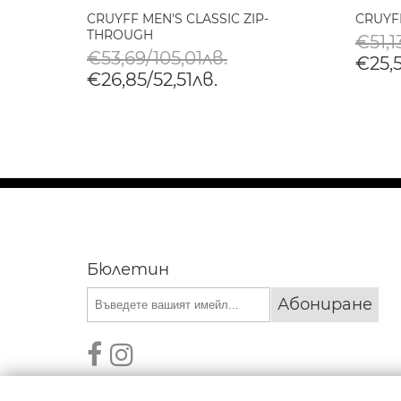
ЪРТ
CRUYFF MEN'S CLASSIC ZIP-
CRUYF
SK
THROUGH
€51,1
€53,69/105,01лв.
€25,5
€26,85/52,51лв.
Бюлетин
Абониране