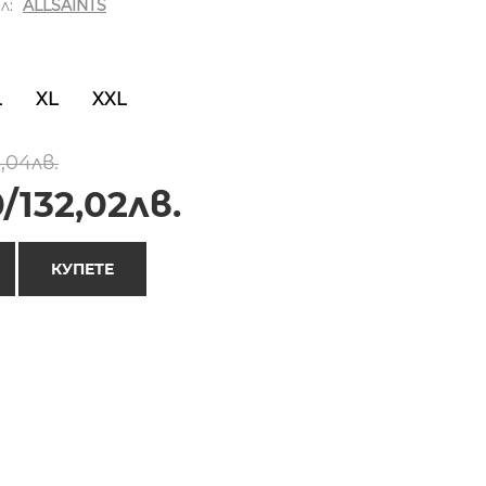
л:
ALLSAINTS
L
XL
XXL
,04лв.
/132,02лв.
КУПЕТЕ