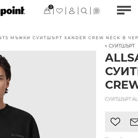
0
INTS МЪЖКИ СУИТШЪРТ XANDER CREW NECK В ЧЕ
СУИТШЪРТ
ALLS
СУИТ
CREW
СУИТШЪРТ ALL