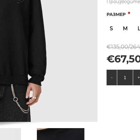
Производите
*
РАЗМЕР
S
M
€135,00/264
€67,50
-
+