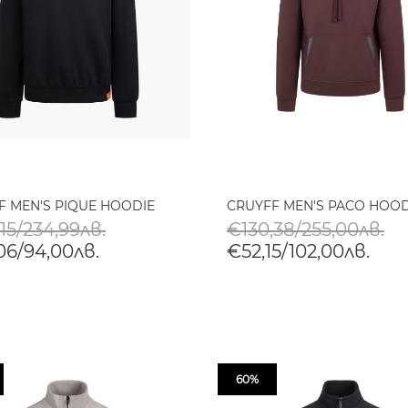
F MEN'S PIQUE HOODIE
CRUYFF MEN'S PACO HOOD
15/234,99лв.
€130,38/255,00лв.
06/94,00лв.
€52,15/102,00лв.
60%