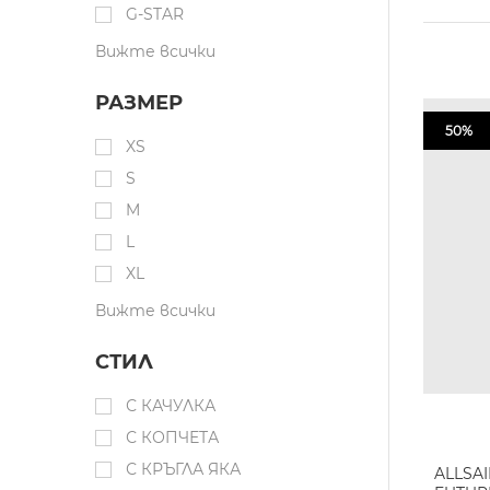
G-STAR
Вижте всички
РАЗМЕР
50%
XS
S
M
L
XL
Вижте всички
СТИЛ
С КАЧУЛКА
С КОПЧЕТА
С КРЪГЛА ЯКА
ALLSA