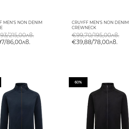
F MEN'S NON DENIM
CRUYFF MEN'S NON DENIM
E
CREWNECK
93/215,00лв.
€99,70/195,00лв.
97/86,00лв.
€39,88/78,00лв.
60%