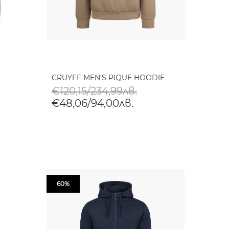
CRUYFF MEN'S PIQUE HOODIE
€120,15/234,99лв.
€48,06/94,00лв.
60%