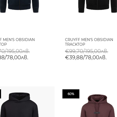
F MEN'S OBSIDIAN
CRUYFF MEN'S OBSIDIAN
TOP
TRACKTOP
70/195,00лв.
€99,70/195,00лв.
88/78,00лв.
€39,88/78,00лв.
60%