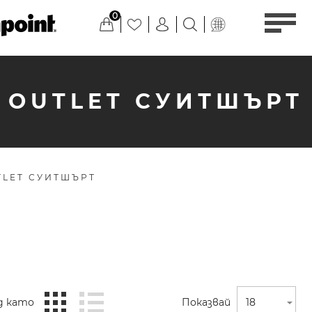
0
OUTLET СУИТШЪРТ
TLET СУИТШЪРТ
д като
Показвай
18