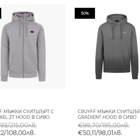
50%
F МЪЖКИ СУИТШЪРТ С
CRUYFF МЪЖКИ СУИТШЪ
XEL ZT HOOD В СИВО
GRADIENT HOOD В СИВО
93/215,00лв.
€99,70/195,00лв.
2/108,00лв.
€50,11/98,01лв.