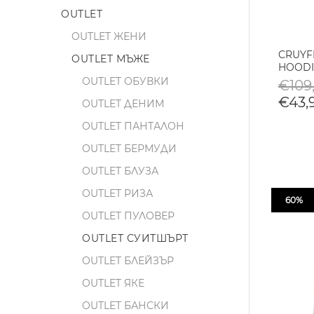
OUTLET
OUTLET ЖЕНИ
CRUYF
OUTLET МЪЖЕ
HOODI
OUTLET ОБУВКИ
€109,
€43,
OUTLET ДЕНИМ
OUTLET ПАНТАЛОН
OUTLET БЕРМУДИ
OUTLET БЛУЗА
OUTLET РИЗА
60%
OUTLET ПУЛОВЕР
OUTLET СУИТШЪРТ
OUTLET БЛЕЙЗЪР
OUTLET ЯКЕ
OUTLET БАНСКИ