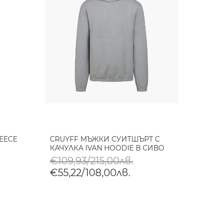
LEECE
CRUYFF МЪЖКИ СУИТШЪРТ С
КАЧУЛКА IVAN HOODIE В СИВО
€109,93/215,00лв.
€55,22/108,00лв.