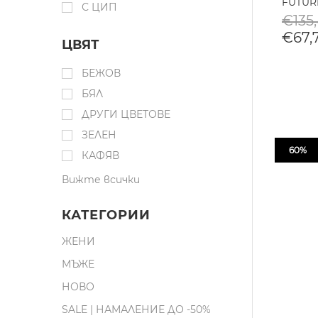
FUTUR
С ЦИП
€135,
€67,7
ЦВЯТ
БЕЖОВ
БЯЛ
ДРУГИ ЦВЕТОВЕ
ЗЕЛЕН
60%
КАФЯВ
Вижте всички
КАТЕГОРИИ
ЖЕНИ
МЪЖЕ
НОВО
SALE | НАМАЛЕНИЕ ДО -50%