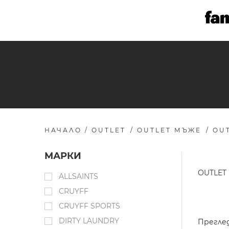
НАЧАЛО
/
OUTLET
/
OUTLET МЪЖЕ
/
OU
МАРКИ
OUTLET
ALLSAINTS
CRUYFF
CRUYFF SPORTS
DIRTY LAUNDRY
Прегле