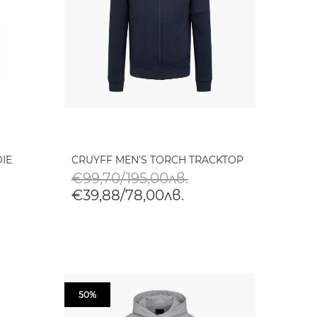
IE
CRUYFF MEN'S TORCH TRACKTOP
€99,70/195,00лв.
€39,88/78,00лв.
50%