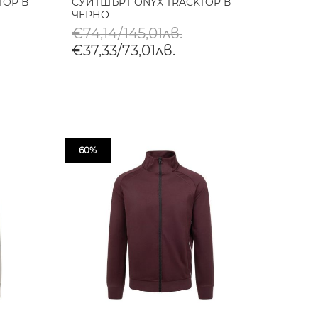
TOP В
СУИТШЪРТ ONYX TRACKTOP В
ЧЕРНО
€74,14/145,01лв.
€37,33/73,01лв.
60%