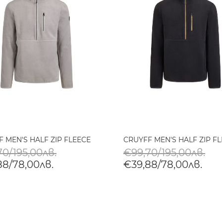
 MEN'S HALF ZIP FLEECE
CRUYFF MEN'S HALF ZIP F
70/195,00лв.
€99,70/195,00лв.
88/78,00лв.
€39,88/78,00лв.