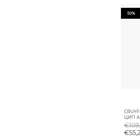
50%
CRUYF
ЦИП A
€109,
€55,2