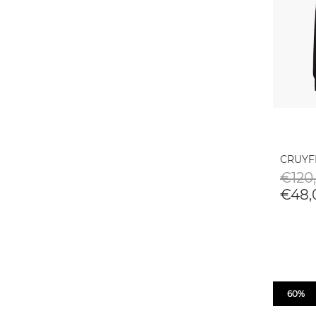
CRUYF
€120,
€48,
60%