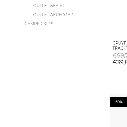
OUTLET БЕЛЬО
OUTLET АКСЕСОАР
CAMPER KIDS
CRUYF
TRACK
€99,
€39,
60%