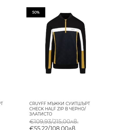
50%
РТ
CRUYFF МЪЖКИ СУИТШЪРТ
CHECK HALF ZIP В ЧЕРНО/
ЗЛАТИСТО
€109,93/215,00лв.
€55,22/108,00лв.