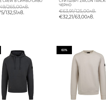
E CREW В СИНЬО-СИВО
СУИТШЪРТ ZIRCON TRACK
ЧЕРНО
49/265,00лв.
€63,91/125,00лв.
5/132,51лв.
€32,21/63,00лв.
60%