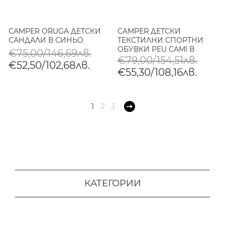
CAMPER ORUGA ДЕТСКИ
CAMPER ДЕТСКИ
САНДАЛИ В СИНЬО
ТЕКСТИЛНИ СПОРТНИ
ОБУВКИ PEU CAMI В
€75,00/146,69лв.
РОЗОВО
€79,00/154,51лв.
€52,50/102,68лв.
€55,30/108,16лв.
1
2
3
КАТЕГОРИИ