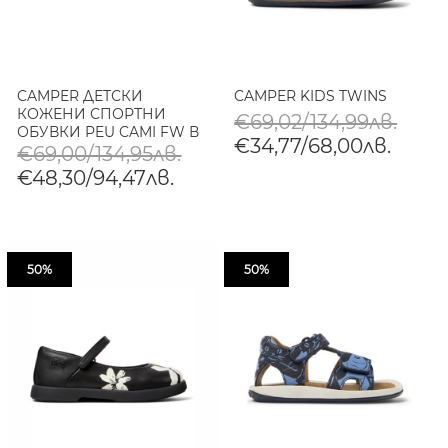
CAMPER ДЕТСКИ
CAMPER KIDS TWINS
КОЖЕНИ СПОРТНИ
€69,02/134,99лв.
ОБУВКИ PEU CAMI FW В
€34,77/68,00лв.
СИНЬО
€69,00/134,95лв.
€48,30/94,47лв.
50%
50%