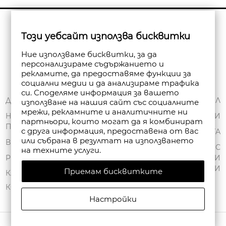
Бюлетин
Този уебсайт използва бисквитки
Абониране
Ние използваме бисквитки, за да
персонализираме съдържанието и
рекламите, да предоставяме функции за
социални медии и да анализираме трафика
си. Споделяме информация за вашето
ЗА НАС
ДОСТАВКА
МОЯТ ПРОФИЛ
използване на нашия сайт със социалните
мрежи, рекламните и аналитичните ни
ОБЩИ УСЛОВИЯ
НАЧИНИ НА
ПОРЪЧКИ
партньори, които могат да я комбинират
ПЛАЩАНЕ
ПОЛИТИКА ЗА
с друга информация, предоставена от вас
ЧАНТА
или събрана в резултат на използването
ПОВЕРИТЕЛНОСТ
ВРЪЩАНЕ
СПИСЪК С
на техните услуги.
FAN POINT CLUB
РЕКЛАМАЦИИ
ЖЕЛАНИ
ПРОДУКТИ
Приемам бисквитките
МАГАЗИНИ
КАРТА НА САЙТА
КОНТАКТИ
Настройки
АВТОРСКИ ПРАВА © 2026 FANPOINT. ВСИЧКИ ПРАВА ЗАПАЗЕНИ.