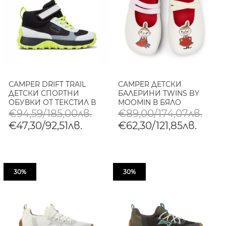
CAMPER DRIFT TRAIL
CAMPER ДЕТСКИ
ДЕТСКИ СПОРТНИ
БАЛЕРИНИ TWINS BY
ОБУВКИ ОТ ТЕКСТИЛ В
MOOMIN В БЯЛО
БЕЖОВО
€94,59/185,00лв.
€89,00/174,07лв.
€47,30/92,51лв.
€62,30/121,85лв.
30%
30%