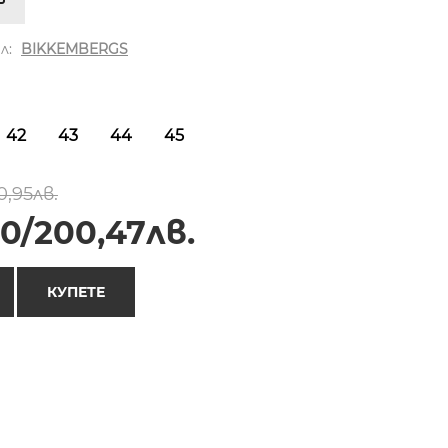
л:
BIKKEMBERGS
42
43
44
45
,95лв.
0/200,47лв.
КУПЕТЕ