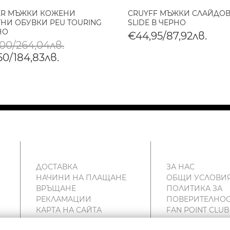
ER МЪЖКИ КОЖЕНИ
CRUYFF МЪЖКИ СЛАЙДОВ
НИ ОБУВКИ PEU TOURING
SLIDE В ЧЕРНО
НО
€44,95/87,92лв.
,00/264,04лв.
50/184,83лв.
ДОСТАВКА
ЗА НАС
НАЧИНИ НА ПЛАЩАНЕ
ОБЩИ УСЛОВИ
ВРЪЩАНЕ
ПОЛИТИКА ЗА
РЕКЛАМАЦИИ
ПОВЕРИТЕЛНОС
КАРТА НА САЙТА
FAN POINT CLUB
КОНТАКТИ
МАГАЗИНИ