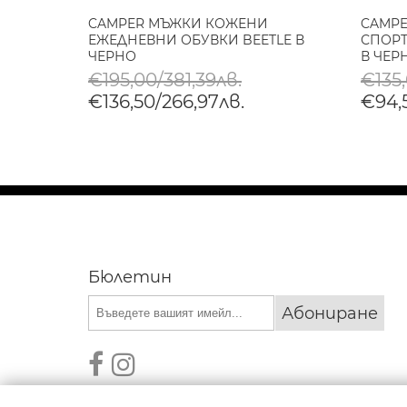
НИ
CAMPER МЪЖКИ КОЖЕНИ
CAMP
P В
ЕЖЕДНЕВНИ ОБУВКИ BEETLE В
СПОРТ
ЧЕРНО
В ЧЕР
€195,00/381,39лв.
€135
€136,50/266,97лв.
€94,
Бюлетин
Абониране