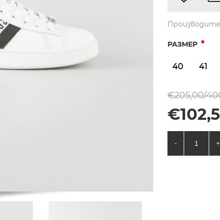
Производите
*
РАЗМЕР
40
41
€205,00/400
€102,5
-
+