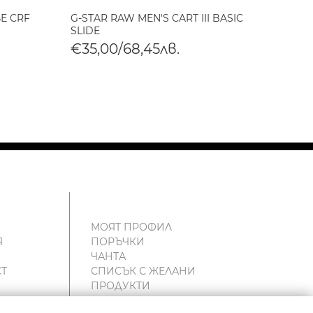
Е CRF
G-STAR RAW MEN'S CART III BASIC
G-STA
SLIDE
TONAL
€35,00/68,45лв.
€35,
МОЯТ ПРОФИЛ
Я
ПОРЪЧКИ
ЧАНТА
Т
СПИСЪК С ЖЕЛАНИ
ПРОДУКТИ