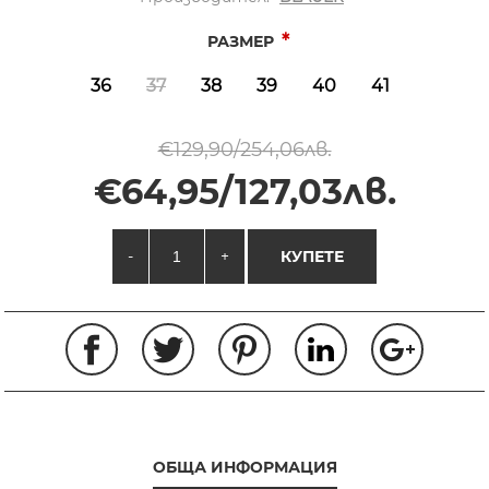
*
РАЗМЕР
36
37
38
39
40
41
€129,90/254,06лв.
€64,95/127,03лв.
-
+
КУПЕТЕ
ОБЩА ИНФОРМАЦИЯ