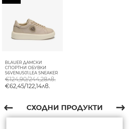
BLAUER ДАМСКИ
СПОРТНИ ОБУВКИ
S6VENUS01.LEA SNEAKER
TAUPE
€124,90/244,28лв.
€62,45/122,14лв.
СХОДНИ ПРОДУКТИ