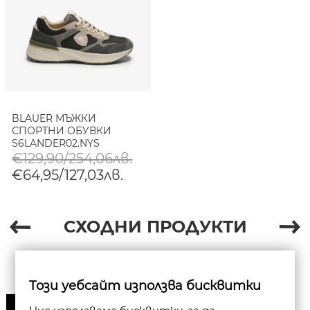
BLAUER МЪЖКИ
СПОРТНИ ОБУВКИ
S6LANDER02.NYS
SNEAKER GREY/TAUPE
€129,90/254,06лв.
€64,95/127,03лв.
СХОДНИ ПРОДУКТИ
Този уебсайт използва бисквитки
30%