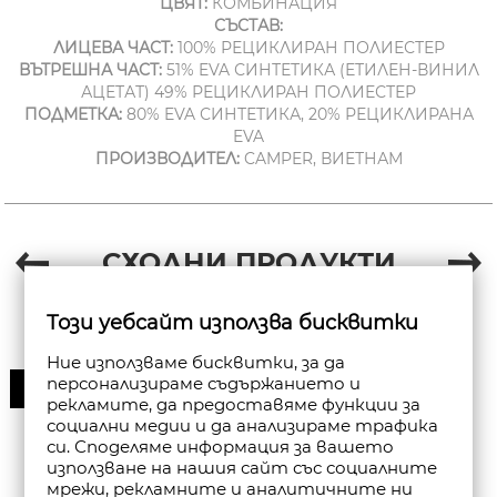
ЦВЯТ:
КОМБИНАЦИЯ
СЪСТАВ:
ЛИЦЕВА ЧАСТ:
100% РЕЦИКЛИРАН ПОЛИЕСТЕР
ВЪТРЕШНА ЧАСТ:
51% EVA СИНТЕТИКА (ЕТИЛЕН-ВИНИЛ
АЦЕТАТ) 49% РЕЦИКЛИРАН ПОЛИЕСТЕР
ПОДМЕТКА:
80% EVA СИНТЕТИКА, 20% РЕЦИКЛИРАНА
EVA
ПРОИЗВОДИТЕЛ:
CAMPER, ВИЕТНАМ
СХОДНИ ПРОДУКТИ
Този уебсайт използва бисквитки
Ние използваме бисквитки, за да
персонализираме съдържанието и
30%
рекламите, да предоставяме функции за
социални медии и да анализираме трафика
си. Споделяме информация за вашето
използване на нашия сайт със социалните
мрежи, рекламните и аналитичните ни