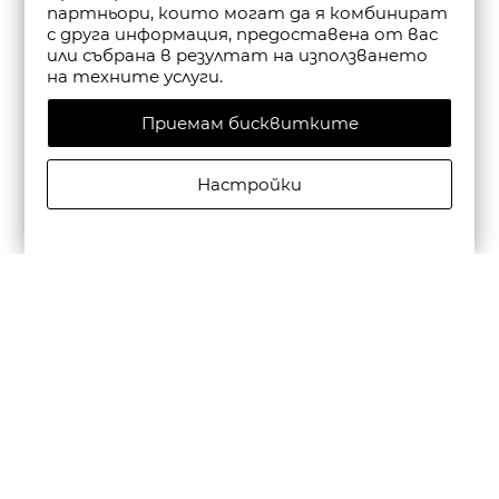
партньори, които могат да я комбинират
с друга информация, предоставена от вас
или събрана в резултат на използването
на техните услуги.
Приемам бисквитките
Настройки
CAMPER ДАМСКИ САНДАЛИ С КАИШКА DANA В
ЧЕРНО
€135,00/264,04лв.
€94,50/184,83лв.