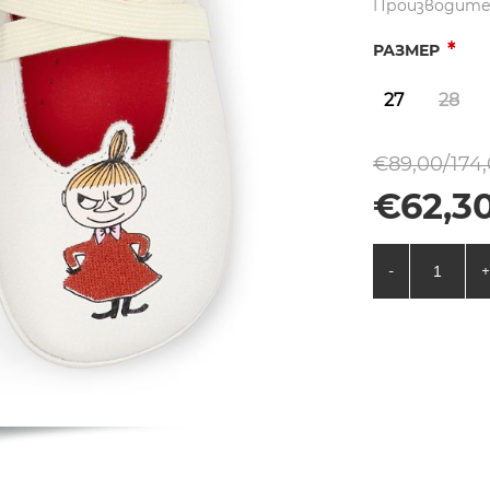
Производите
*
РАЗМЕР
27
28
€89,00/174,
€62,30
-
+