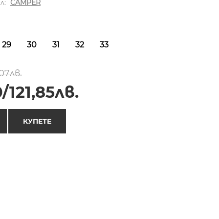
л:
CAMPER
29
30
31
32
33
07лв.
/121,85лв.
КУПЕТЕ