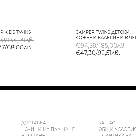
R KIDS TWINS
CAMPER TWINS ДЕТСКИ
КОЖЕНИ БАЛЕРИНИ В Ч
2/134,99лв.
€94,59/185,00лв.
77/68,00лв.
€47,30/92,51лв.
ДОСТАВКА
ЗА НАС
НАЧИНИ НА ПЛАЩАНЕ
ОБЩИ УСЛОВИ
ВРЪЩАНЕ
ПОЛИТИКА ЗА