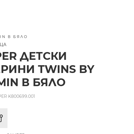
IN В БЯЛО
ЕЦА
ER ДЕТСКИ
РИНИ TWINS BY
IN В БЯЛО
ER K800699.001