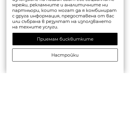
мрежи, рекламните и аналитичните ни
партньори, които могат да я комбинират
с друга информация, предоставена от вас
или събрана в резултат на използването
на техните услуги.
Приемам бисквитките
Настройки
CAMPER ДЕТСКИ КОЖЕНИ СПОРТНИ ОБУВКИ PEU
CAMI FW В СИНЬО
€69,00/134,95лв.
€48,30/94,47лв.