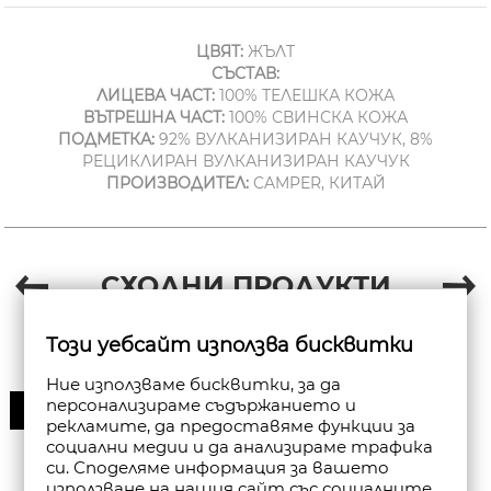
ЦВЯТ:
ЖЪЛТ
СЪСТАВ:
ЛИЦЕВА ЧАСТ:
100% ТЕЛЕШКА КОЖА
ВЪТРЕШНА ЧАСТ:
100% СВИНСКА КОЖА
ПОДМЕТКА:
92% ВУЛКАНИЗИРАН КАУЧУК, 8%
РЕЦИКЛИРАН ВУЛКАНИЗИРАН КАУЧУК
ПРОИЗВОДИТЕЛ:
CAMPER, КИТАЙ
СХОДНИ ПРОДУКТИ
Този уебсайт използва бисквитки
Ние използваме бисквитки, за да
персонализираме съдържанието и
30%
рекламите, да предоставяме функции за
социални медии и да анализираме трафика
си. Споделяме информация за вашето
използване на нашия сайт със социалните