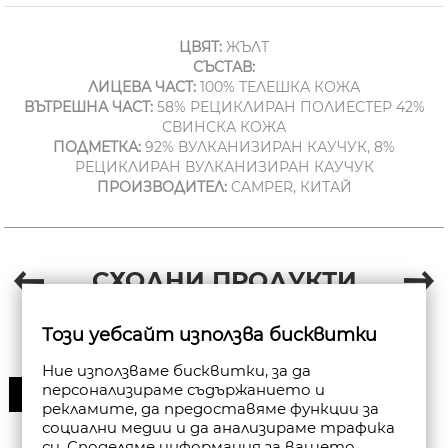
ЦВЯТ:
ЖЪЛТ
СЪСТАВ:
ЛИЦЕВА ЧАСТ:
100% ТЕЛЕШКА КОЖА
ВЪТРЕШНА ЧАСТ:
58% РЕЦИКЛИРАН ПОЛИЕСТЕР 42%
СВИНСКА КОЖА
ПОДМЕТКА:
92% ВУЛКАНИЗИРАН КАУЧУК, 8%
РЕЦИКЛИРАН ВУЛКАНИЗИРАН КАУЧУК
ПРОИЗВОДИТЕЛ:
CAMPER, КИТАЙ
СХОДНИ ПРОДУКТИ
Този уебсайт използва бисквитки
Ние използваме бисквитки, за да
персонализираме съдържанието и
30%
рекламите, да предоставяме функции за
социални медии и да анализираме трафика
си. Споделяме информация за вашето